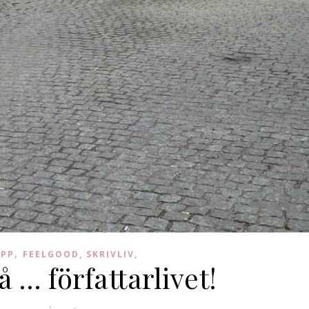
,
ÄPP
FEELGOOD, SKRIVLIV,
å … författarlivet!