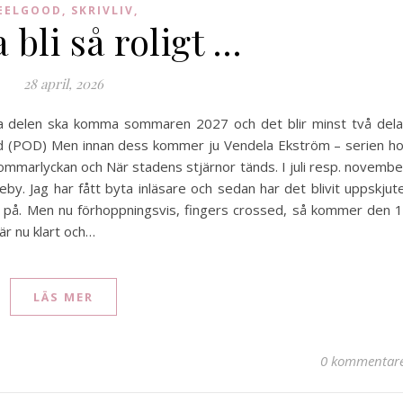
EELGOOD, SKRIVLIV,
 bli så roligt …
28 april, 2026
sta delen ska komma sommaren 2027 och det blir minst två dela
d (POD) Men innan dess kommer ju Vendela Ekström – serien h
ommarlyckan och När stadens stjärnor tänds. I juli resp. novembe
by. Jag har fått byta inläsare och sedan har det blivit uppskjut
rå på. Men nu förhoppningsvis, fingers crossed, så kommer den 
 är nu klart och…
LÄS MER
0 kommentar