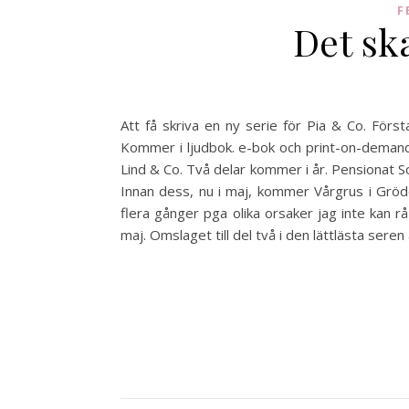
F
Det ska
Att få skriva en ny serie för Pia & Co. För
Kommer i ljudbok. e-bok och print-on-deman
Lind & Co. Två delar kommer i år. Pensionat S
Innan dess, nu i maj, kommer Vårgrus i Gröde
flera gånger pga olika orsaker jag inte kan 
maj. Omslaget till del två i den lättlästa seren