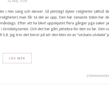
24 maj, 2026
er i min säng och skriver. Så plötsligt dyker roligheter (alltså d
 roligheter) man får ta del av upp. Den här senaste tiden har d
 måndags. Efter att ha blivit uppskjutet flera gånger pga saker j
n i Grödebyserien. Och det har gått jättebra för den so far. Den v
ll 3,8. Jag tror det beror på att den blev en av ”veckans utvlada” 
LÄS MER
0 kommentar